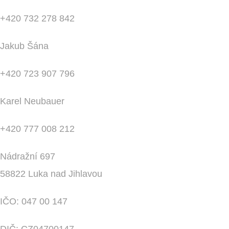
+420 732 278 842
Jakub Šána
+420 723 907 796
Karel Neubauer
+420 777 008 212
Nádražní 697
58822 Luka nad Jihlavou
IČO: 047 00 147
DIČ: CZ04700147