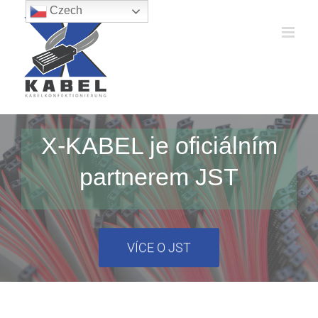
Přeskočit
Czech
na
obsah
X-KABEL je oficiálním
partnerem JST
VÍCE O JST
Úvodní stránka